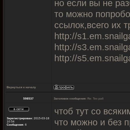
но если вы не ра
то можно попробо
ссылок,всего их т
http://s1.em.snail
http://s3.em.snail
http://s5.em.snail
Вернуться к началу
598537
Заголовок сообщения:
Re: Тех раб
чтоб тут со всяк
Зарегистрирован:
2015-03-18
что можно и без 
10:54
Сообщения:
6