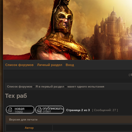
Список форумов
Личный раздел
Вход
(
Список форумов
»
Я в первый раздел
»
макет одного испытания
Тех раб
Страница
2
из
3
[ Сообщений: 27 ]
Версия для печати
Автор