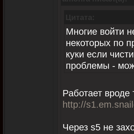
Цитата:
Многие войти н
некоторых по п
куки если чисти
проблемы - мож
Работает вроде т
http://s1.em.snai
Через s5 не захо