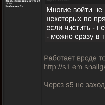
Зарегистрирован:
2016-05-18
21:19
Сообщения:
15
Многие войти не 
некоторых по пря
если чистить - н
- можно сразу в 
Работает вроде то
http://s1.em.snail
Через s5 не заход