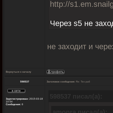
http://s1.em.snail
Через s5 не захо
не заходит и чере
Вернуться к началу
598537
Заголовок сообщения:
Re: Тех раб
598537 писал(а):
Зарегистрирован:
2015-03-18
10:54
Сообщения:
6
amonra писал(а):