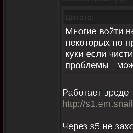
Цитата:
Многие войти н
некоторых по п
куки если чисти
проблемы - мож
Работает вроде т
http://s1.em.snai
Через s5 не захо