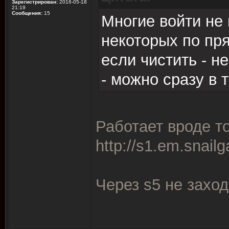
Зарегистрирован:
2016-05-18
21:19
Сообщения:
15
Многие войти не 
некоторых по пря
если чистить - н
- можно сразу в 
Работает вроде то
http://s1.em.snail
Через s5 не заход