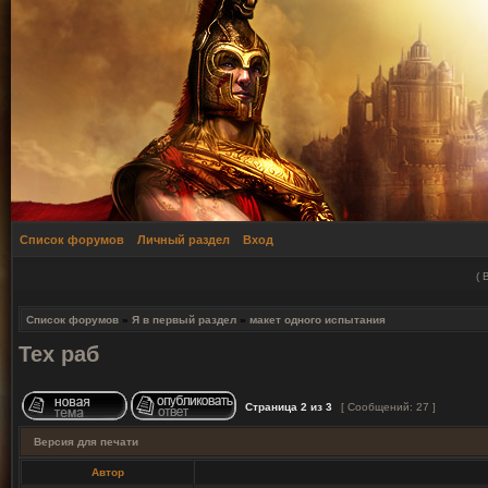
Список форумов
Личный раздел
Вход
(
Список форумов
»
Я в первый раздел
»
макет одного испытания
Тех раб
Страница
2
из
3
[ Сообщений: 27 ]
Версия для печати
Автор