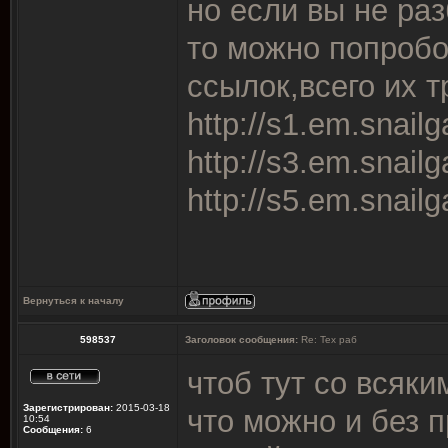
но если вы не ра
то можно попробо
ссылок,всего их т
http://s1.em.snail
http://s3.em.snail
http://s5.em.snail
Вернуться к началу
598537
Заголовок сообщения:
Re: Тех раб
чтоб тут со всяк
Зарегистрирован:
2015-03-18
что можно и без 
10:54
Сообщения:
6