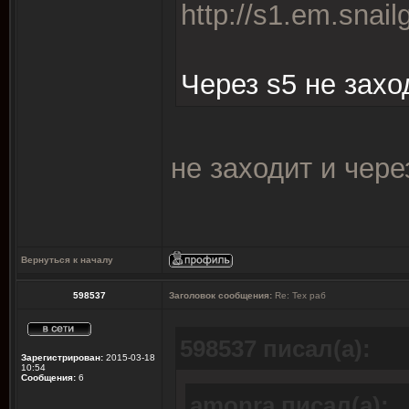
http://s1.em.snail
Через s5 не захо
не заходит и чере
Вернуться к началу
598537
Заголовок сообщения:
Re: Тех раб
598537 писал(а):
Зарегистрирован:
2015-03-18
10:54
Сообщения:
6
amonra писал(а):