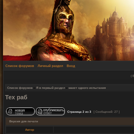
Список форумов
Личный раздел
Вход
(
Список форумов
»
Я в первый раздел
»
макет одного испытания
Тех раб
Страница
2
из
3
[ Сообщений: 27 ]
Версия для печати
Автор