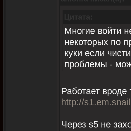
Цитата:
Многие войти н
некоторых по п
куки если чисти
проблемы - мож
Работает вроде т
http://s1.em.snai
Через s5 не захо