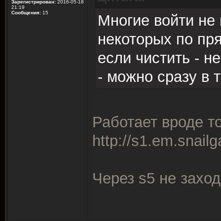
Зарегистрирован:
2016-05-18
21:19
Сообщения:
15
Многие войти не 
некоторых по пря
если чистить - н
- можно сразу в 
Работает вроде то
http://s1.em.snail
Через s5 не заход