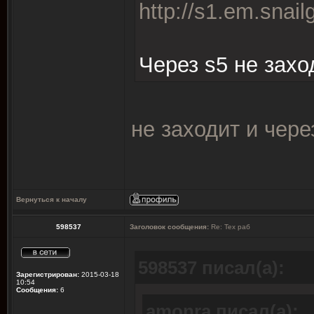
http://s1.em.snail
Через s5 не захо
не заходит и чере
Вернуться к началу
598537
Заголовок сообщения:
Re: Тех раб
598537 писал(а):
Зарегистрирован:
2015-03-18
10:54
Сообщения:
6
amonra писал(а):