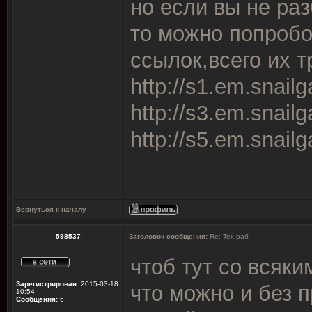
но если вы не ра
то можно попробо
ссылок,всего их т
http://s1.em.snail
http://s3.em.snail
http://s5.em.snail
Вернуться к началу
598537
Заголовок сообщения:
Re: Тех раб
чтоб тут со всяк
Зарегистрирован:
2015-03-18
что можно и без 
10:54
Сообщения:
6