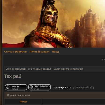
Список форумов
Личный раздел
Вход
(
Список форумов
»
Я в первый раздел
»
макет одного испытания
Тех раб
Страница
1
из
3
[ Сообщений: 27 ]
Версия для печати
Автор