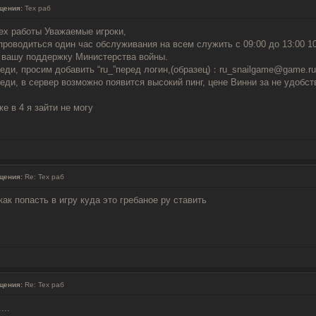
щения:
Тех раб
ех работы Уважаемые игроки,
проводиться один час обслуживания на всем служить с 09:00 до 13:00 10
а вашу поддержку Министерства войны.
реди, просим добавить “ru_”перед логин,(образец)：ru_snailgame@game.ru
еди, в сервер возможно появится высокий пинг, цене Винни за не удобст
е в 4 я зайти не могу
щения:
Re: Тех раб
 как попасть в игру куда это гребаное ру ставить
щения:
Re: Тех раб
...