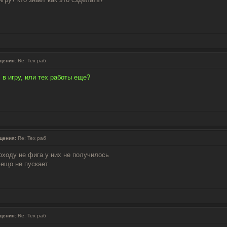
щения:
Re: Тех раб
 в игру, или тех работы еще?
щения:
Re: Тех раб
оходу не фига у них не получилось
 ещо не пускает
щения:
Re: Тех раб