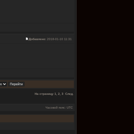
Добавлено:
2018-01-10 11:31
На страницу
1
,
2
,
3
След.
Часовой пояс: UTC