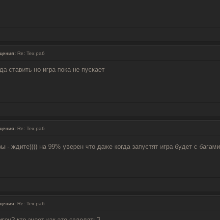
щения:
Re: Тех раб
да ставить но игра пока не пускает
щения:
Re: Тех раб
ы - ждите)))) на 99% уверен что даже когда запустят игра будет с багам
щения:
Re: Тех раб
игру? кто знает как это сзделать?