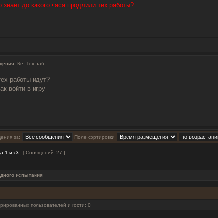
 знает до какого часа продлили тех работы?
щения:
Re: Тех раб
тех работы идут?
как войти в игру
ения за:
Поле сортировки
ца
1
из
3
[ Сообщений: 27 ]
одного испытания
рированных пользователей и гости: 0