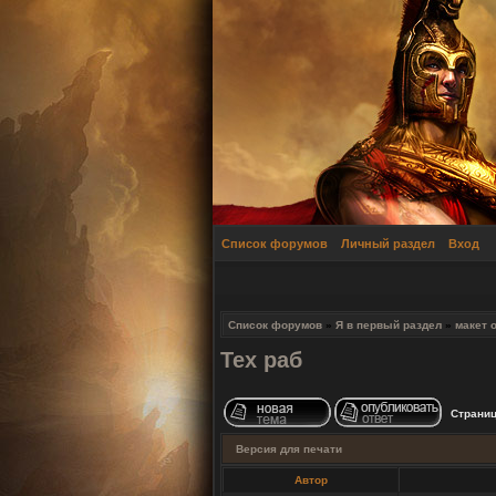
Список форумов
Личный раздел
Вход
Список форумов
»
Я в первый раздел
»
макет 
Тех раб
Страни
Версия для печати
Автор