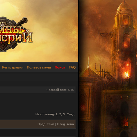
Регистрация
Пользователи
Поиск
FAQ
Часовой пояс: UTC
На страницу
1
,
2
,
3
След.
Пред. тема
|
След. тема