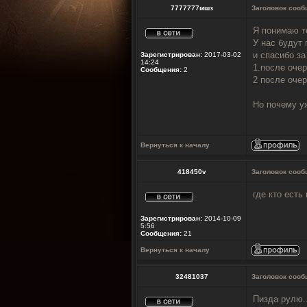
7777777мшз
Заголовок сооб
Я понимаю т
У нас будут 
и спасибо з
Зарегистрирован:
2017-03-02
14:24
1.после оче
Сообщения:
2
2 после очер
Но почему уж
Вернуться к началу
418450v
Заголовок сооб
где кто есть
Зарегистрирован:
2014-10-09
5:56
Сообщения:
21
Вернуться к началу
32481037
Заголовок сооб
Пизда рулю..