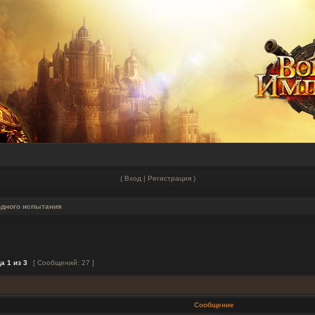
(
Вход
|
Регистрация
)
одного испытания
ца
1
из
3
[ Сообщений: 27 ]
Сообщение