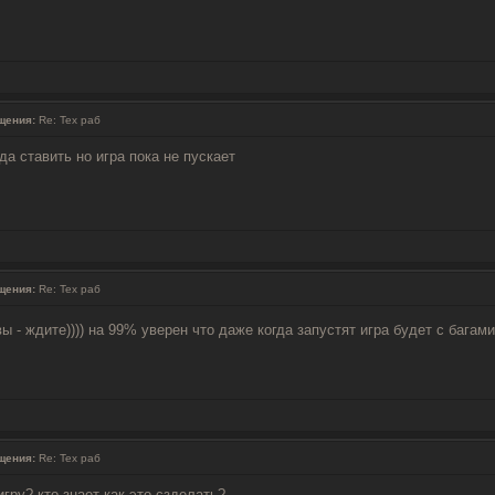
щения:
Re: Тех раб
да ставить но игра пока не пускает
щения:
Re: Тех раб
ы - ждите)))) на 99% уверен что даже когда запустят игра будет с багам
щения:
Re: Тех раб
игру? кто знает как это сзделать?