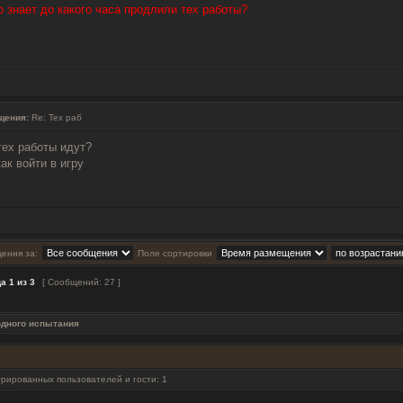
 знает до какого часа продлили тех работы?
щения:
Re: Тех раб
тех работы идут?
как войти в игру
ения за:
Поле сортировки
ца
1
из
3
[ Сообщений: 27 ]
одного испытания
рированных пользователей и гости: 1