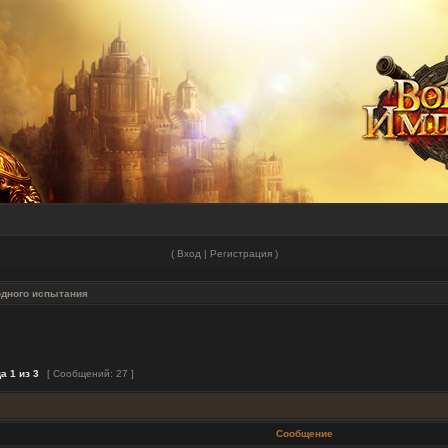
(
Вход
|
Регистрация
)
одного испытания
ца
1
из
3
[ Сообщений: 27 ]
Сообщение