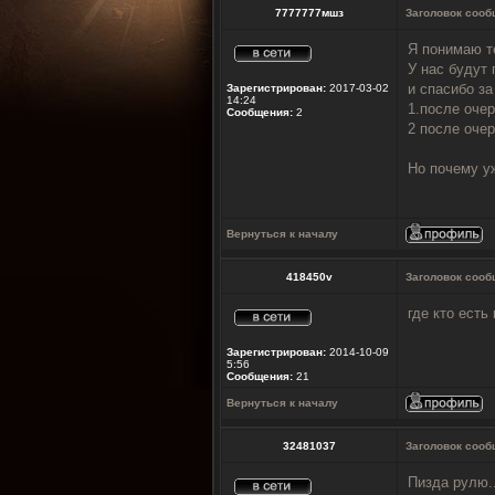
7777777мшз
Заголовок сооб
Я понимаю т
У нас будут 
и спасибо з
Зарегистрирован:
2017-03-02
14:24
1.после оче
Сообщения:
2
2 после очер
Но почему уж
Вернуться к началу
418450v
Заголовок сооб
где кто есть
Зарегистрирован:
2014-10-09
5:56
Сообщения:
21
Вернуться к началу
32481037
Заголовок сооб
Пизда рулю..