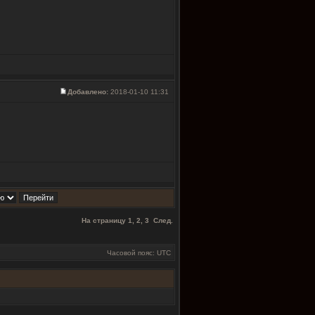
Добавлено:
2018-01-10 11:31
На страницу
1
,
2
,
3
След.
Часовой пояс: UTC