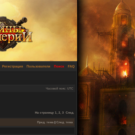
Регистрация
Пользователи
Поиск
FAQ
Часовой пояс: UTC
На страницу
1
,
2
,
3
След.
Пред. тема
|
След. тема