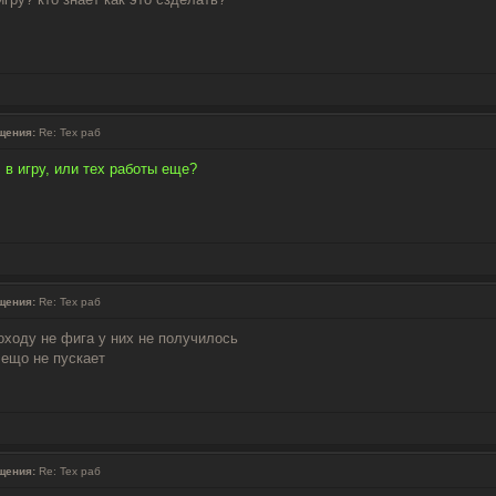
щения:
Re: Тех раб
 в игру, или тех работы еще?
щения:
Re: Тех раб
оходу не фига у них не получилось
 ещо не пускает
щения:
Re: Тех раб