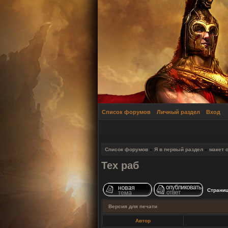
Список форумов
Личный раздел
Вход
Список форумов
»
Я в первый раздел
»
макет 
Тех раб
Страни
Версия для печати
Автор