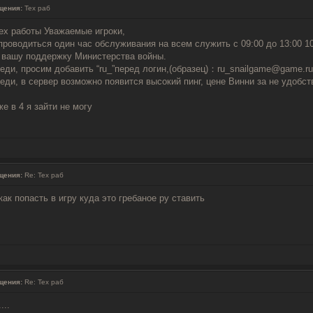
щения:
Тех раб
ех работы Уважаемые игроки,
проводиться один час обслуживания на всем служить с 09:00 до 13:00 10
а вашу поддержку Министерства войны.
реди, просим добавить “ru_”перед логин,(образец)：ru_snailgame@game.ru
еди, в сервер возможно появится высокий пинг, цене Винни за не удобст
е в 4 я зайти не могу
щения:
Re: Тех раб
 как попасть в игру куда это гребаное ру ставить
щения:
Re: Тех раб
...