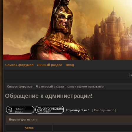
Список форумов
Личный раздел
Вход
(
Список форумов
»
Я в первый раздел
»
макет одного испытания
Обращение к администрации!
Страница
1
из
1
[ Сообщений: 6 ]
Версия для печати
Автор