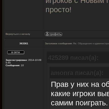
игроков с Новым 
просто!
Вернуться к началу
363361
Заголовок сообщения:
Re: Обращение к администра
425289 писал(а):
Зарегистрирован:
2014-10-09
5:45
Сообщения:
10
amonra писал(а):
Прав у них на об
какие игроки вы
самим поиграть.