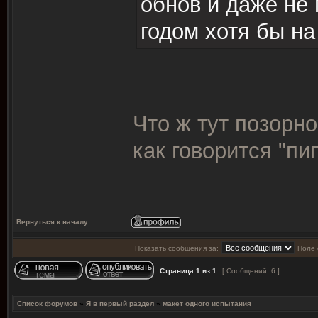
обнов и даже не
годом хотя бы на
Что ж тут позорно
как говорится "пи
Вернуться к началу
Показать сообщения за:
Поле 
Страница
1
из
1
[ Сообщений: 6 ]
Список форумов
»
Я в первый раздел
»
макет одного испытания