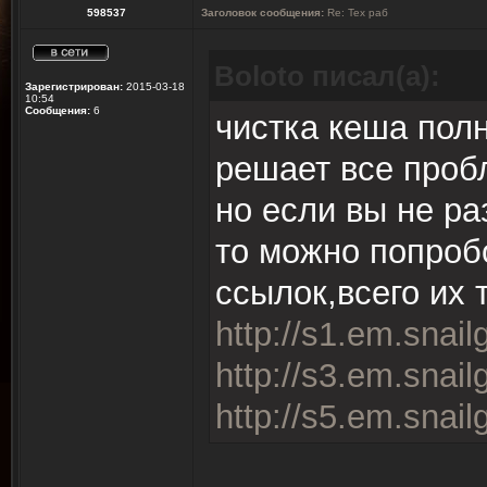
598537
Заголовок сообщения:
Re: Тех раб
Boloto писал(а):
Зарегистрирован:
2015-03-18
10:54
Сообщения:
6
чистка кеша пол
решает все про
но если вы не ра
то можно попроб
ссылок,всего их 
http://s1.em.snail
http://s3.em.snail
http://s5.em.snail