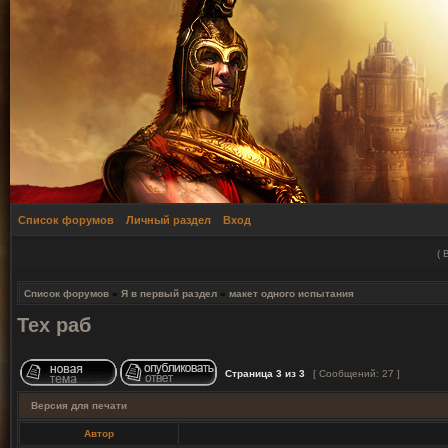
Список форумов
Личный раздел
Вход
(
Список форумов
»
Я в первый раздел
»
макет одного испытания
Тех раб
Страница
3
из
3
[ Сообщений: 27 ]
Версия для печати
Автор