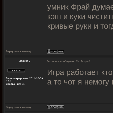
умник Фрай думает
кэш и куки чистить
кривые руки и тог
Вернуться к началу
418450v
Заголовок сообщения:
Re: Тех раб
Игра работает кт
Зарегистрирован:
2014-10-09
а то чот я немогу
5:56
Сообщения:
21
Вернуться к началу