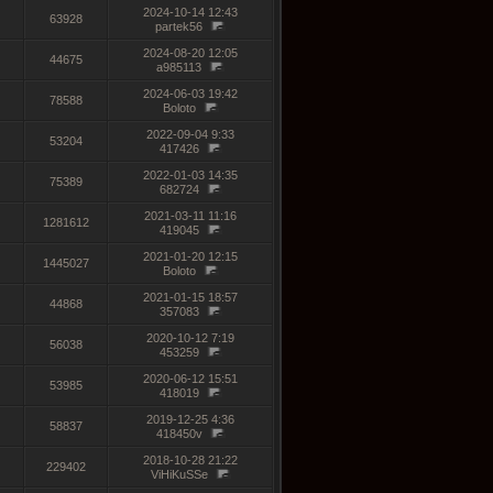
2024-10-14 12:43
63928
partek56
2024-08-20 12:05
44675
a985113
2024-06-03 19:42
78588
Boloto
2022-09-04 9:33
53204
417426
2022-01-03 14:35
75389
682724
2021-03-11 11:16
1281612
419045
2021-01-20 12:15
1445027
Boloto
2021-01-15 18:57
44868
357083
2020-10-12 7:19
56038
453259
2020-06-12 15:51
53985
418019
2019-12-25 4:36
58837
418450v
2018-10-28 21:22
229402
ViHiKuSSe