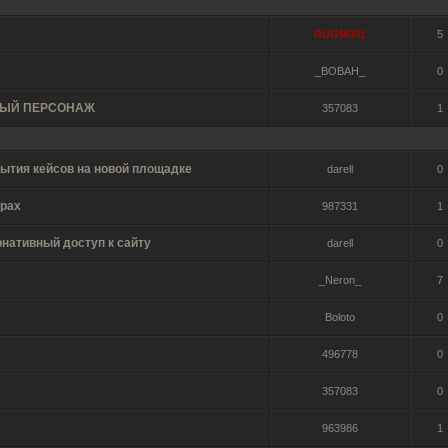
RUGM001
5
_BOBAH_
0
НЫЙ ПЕРСОНАЖ
357083
1
рытия кейсов на новой площадке
darell
0
грах
987331
1
рнативный доступ к сайту
darell
0
_Neron_
7
Boloto
0
496778
0
357083
0
963986
1