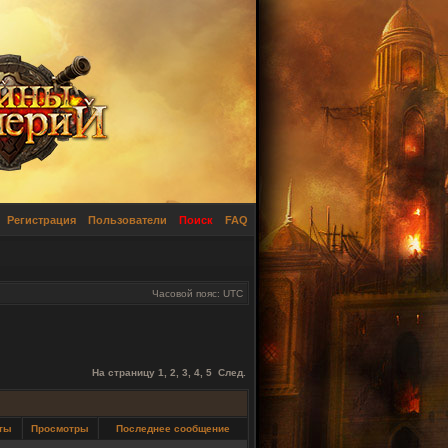
Регистрация
Пользователи
Поиск
FAQ
Часовой пояс: UTC
На страницу
1
,
2
,
3
,
4
,
5
След.
ты
Просмотры
Последнее сообщение