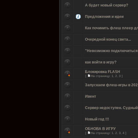
А будет новый сервер?
Предложения и идеи
Как починить флеш плеер 
Очередной конец света...
"Невозможно подключиться 
как войти в игру?
Блокировка FLASH
[
На страницу:
1
,
2
,
3
]
Запускаем флеш-игры в 2021 
Ивент
Сервер недоступен. Судный
Новый год !!!
ОБНОВА В ИГРУ
[
На страницу:
1
,
2
,
3
,
4
]