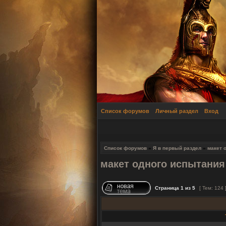
Список форумов
Личный раздел
Вход
Список форумов
»
Я в первый раздел
»
макет 
макет одного испытания
Страница
1
из
5
[ Тем: 124 