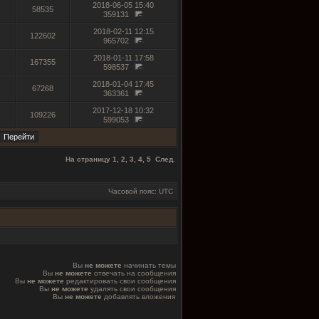
2018-06-05 15:40
58535
359131
2018-02-11 12:15
122602
965702
2018-01-11 17:58
167355
598537
2018-01-04 17:45
67268
363361
2017-12-18 10:32
109226
599053
На страницу
1
,
2
,
3
,
4
,
5
След.
Часовой пояс: UTC
Вы
не можете
начинать темы
Вы
не можете
отвечать на сообщения
Вы
не можете
редактировать свои сообщения
Вы
не можете
удалять свои сообщения
Вы
не можете
добавлять вложения