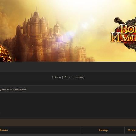
(
Вход
|
Регистрация
)
одного испытания
]
Темы
Автор
Отве