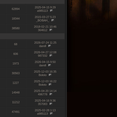
2025-04-15 9:29
62894
a985113
2015-03-27 5:23
18344
_BOBAH_
2018-02-21 10:46
38580
364612
2026-07-24 11:25
68
darell
2026-04-27 12:08
606
987332
2026-04-15 9:50
1973
darell
2025-12-03 16:35
30563
Boloto
2025-12-03 16:22
1227
Boloto
2025-04-20 14:14
14948
496778
2025-04-16 9:36
11212
357083
2025-02-28 1:13
47491
a985113