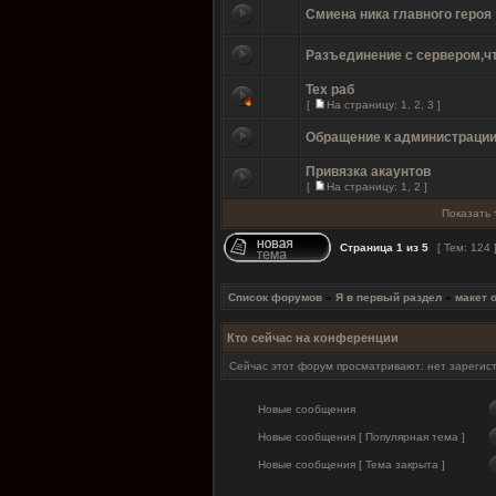
Смиена ника главного героя
Разъединение с сервером,ч
Тех раб
[
На страницу:
1
,
2
,
3
]
Обращение к администрации
Привязка акаунтов
[
На страницу:
1
,
2
]
Показать 
Страница
1
из
5
[ Тем: 124 
Список форумов
»
Я в первый раздел
»
макет 
Кто сейчас на конференции
Сейчас этот форум просматривают: нет зарегист
Новые сообщения
Новые сообщения [ Популярная тема ]
Новые сообщения [ Тема закрыта ]