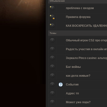
Объявления
проблема с входом
Правила форума
КАК ВОСКРЕСИТЬ УДАЛЕН
Темы
Обычный игрок CS2 про отк
Радость участия в онлайн и
Зеркало Pinco casino: альте
Баг войны
как дела живые?
События
Адрес тп
Может уже пора?