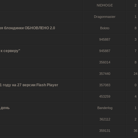
NIDHOGE
2
Dragonmaster
1
для блондинки ОБНОВЛЕНО 2.0
Boloto
8
945887
3
к серверу"
945887
7
356014
8
357440
24
году на 27 версии Flash Player
357083
0
453259
4
 день
Banderlog
1
362112
2
359131
36