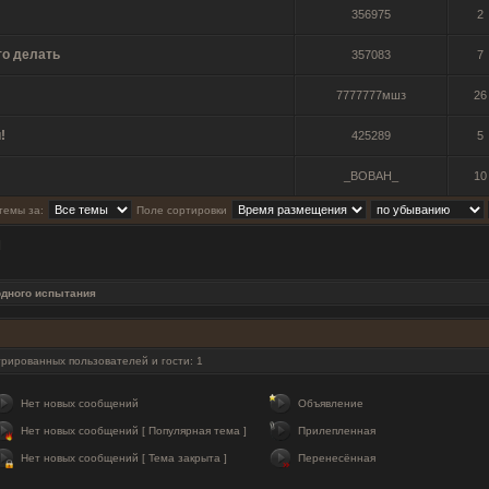
356975
2
то делать
357083
7
7777777мшз
26
!
425289
5
_BOBAH_
10
темы за:
Поле сортировки
]
одного испытания
рированных пользователей и гости: 1
Нет новых сообщений
Объявление
Нет новых сообщений [ Популярная тема ]
Прилепленная
Нет новых сообщений [ Тема закрыта ]
Перенесённая