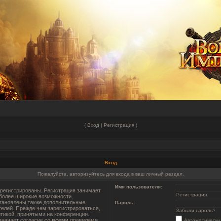
(
Вход
|
Регистрация
)
Вход
Пожалуйста, авторизуйтесь для входа в ваш личный раздел.
Имя пользователя:
регистрированы. Регистрация занимает
Регистрация
 более широкие возможности.
тановлены также дополнительные
Пароль:
телей. Прежде чем зарегистрироваться,
Забыли пароль?
итикой, принятыми на конференции.
значает согласие со
всеми
правилами.
Автоматически