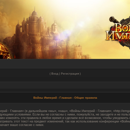
(
Вход
|
Регистрация
)
Войны Империй - Главная - Общие правила
ий - Главная» (в дальнейшем «мы», «наш», «Войны Империй - Главная», «http://emgam
едующими условиями. Если вы не согласны с ними, пожалуйста, не заходите и не пол
аво изменять эти правила в любое время и сделаем всё возможное, чтобы уведомить 
тривать этот текст на предмет изменений, так как использование конференции «Войн
начает ваше согласие с ними.