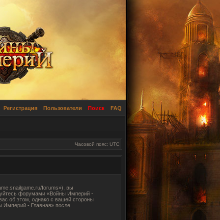
Регистрация
Пользователи
Поиск
FAQ
Часовой пояс: UTC
e.snailgame.ru/forums»), вы
ьзуйтесь форумами «Войны Империй -
вас об этом, однако с вашей стороны
ы Империй - Главная» после