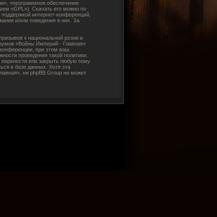
ни», «программное обеспечение
шем «GPL»). Скачать его можно по
и поддержкой интернет-конференций,
ания и/или поведения в них. За
ризывов к национальной розни и
орумов «Войны Империй - Главная»
конференции, при этом ваш
жности проведения такой политики.
 перенести или закрыть любую тему
ься в базе данных. Хотя эта
лавная», ни phpBB Group не может