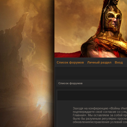
Список форумов
Личный раздел
Вход
Список форумов
Заходя на конференцию «Войны Импер
подтверждаете своё согласие со сл
Главная». Мы оставляем за собой пр
было бы разумным регулярно просма
обновления/исправления условий оз