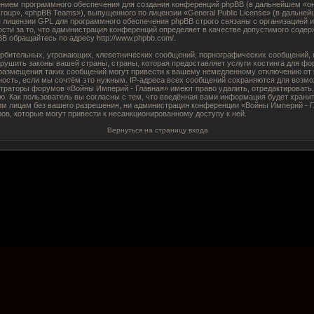
нием программного обеспечения для создания конференций phpBB (в дальнейшем «о
roup», «phpBB Teams»), выпущенного по лицензии «
General Public License
» (в дальней
я лицензии GPL для программного обеспечения phpBB строго связаны с организацией 
ости за то, что администрация конференций определяет в качестве допустимого содерж
BB обращайтесь по адресу
http://www.phpbb.com/
.
рбительных, угрожающих, клеветнических сообщений, порнографических сообщений, п
арушить законы вашей страны, страны, которая предоставляет услуги хостинга для ф
размещения таких сообщений могут привести к вашему немедленному отключению от 
ность, если мы сочтём это нужным. IP-адреса всех сообщений сохраняются для возмо
страторы форумов «Войны Империй - Главная» имеют право удалить, отредактировать,
. Как пользователь вы согласны с тем, что введённая вами информация будет хранит
им лицам без вашего разрешения, ни администрация конференции «Войны Империй - Г
ров, которые могут привести к несанкционированному доступу к ней.
Вернуться на страницу входа