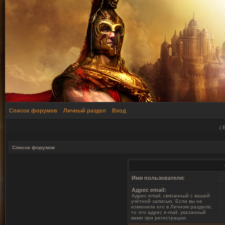
Список форумов
Личный раздел
Вход
(
Список форумов
Имя пользователя:
Адрес email:
Адрес email, связанный с вашей
учётной записью. Если вы не
изменили его в Личном разделе,
то это адрес e-mail, указанный
вами при регистрации.