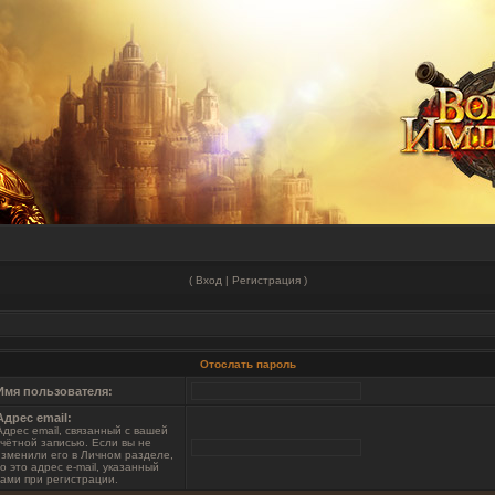
(
Вход
|
Регистрация
)
Отослать пароль
Имя пользователя:
Адрес email:
Адрес email, связанный с вашей
чётной записью. Если вы не
зменили его в Личном разделе,
о это адрес e-mail, указанный
ами при регистрации.