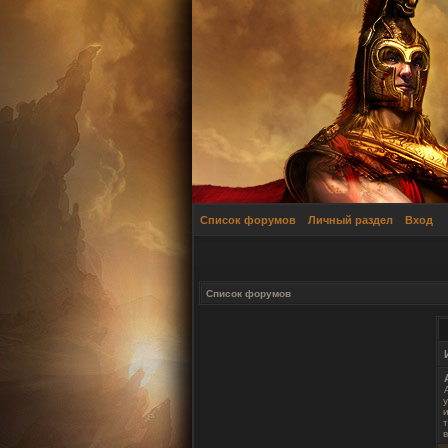
Список форумов
Личный раздел
Вход
Список форумов
у
и
т
в