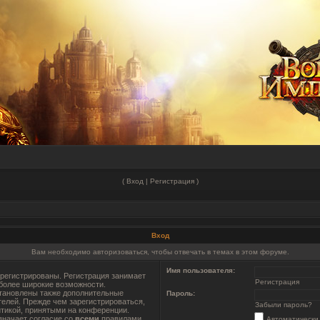
(
Вход
|
Регистрация
)
Вход
Вам необходимо авторизоваться, чтобы отвечать в темах в этом форуме.
Имя пользователя:
регистрированы. Регистрация занимает
Регистрация
 более широкие возможности.
тановлены также дополнительные
Пароль:
телей. Прежде чем зарегистрироваться,
Забыли пароль?
итикой, принятыми на конференции.
значает согласие со
всеми
правилами.
Автоматически