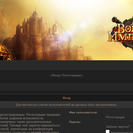
(
Вход
|
Регистрация
)
Вход
Для просмотра списка пользователей вы должны быть авторизованы.
Имя пользователя:
регистрированы. Регистрация занимает
Регистрация
 более широкие возможности.
тановлены также дополнительные
Пароль:
телей. Прежде чем зарегистрироваться,
Забыли пароль?
итикой, принятыми на конференции.
значает согласие со
всеми
правилами.
Автоматически