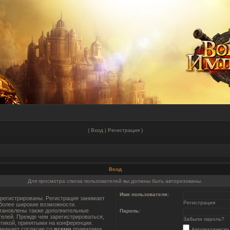
(
Вход
|
Регистрация
)
Вход
Для просмотра списка пользователей вы должны быть авторизованы.
Имя пользователя:
регистрированы. Регистрация занимает
Регистрация
 более широкие возможности.
тановлены также дополнительные
Пароль:
телей. Прежде чем зарегистрироваться,
Забыли пароль?
итикой, принятыми на конференции.
значает согласие со
всеми
правилами.
Автоматически