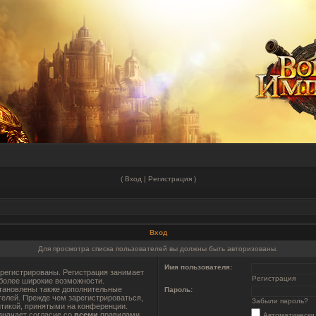
(
Вход
|
Регистрация
)
Вход
Для просмотра списка пользователей вы должны быть авторизованы.
Имя пользователя:
регистрированы. Регистрация занимает
Регистрация
 более широкие возможности.
тановлены также дополнительные
Пароль:
телей. Прежде чем зарегистрироваться,
Забыли пароль?
итикой, принятыми на конференции.
значает согласие со
всеми
правилами.
Автоматически