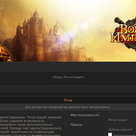
(
Вход
|
Регистрация
)
Вход
Для просмотра профилей вы должны быть авторизованы.
Имя пользователя:
регистрированы. Регистрация занимает
Регистрация
 более широкие возможности.
тановлены также дополнительные
Пароль:
телей. Прежде чем зарегистрироваться,
Забыли пароль?
итикой, принятыми на конференции.
значает согласие со
всеми
правилами.
Автоматически