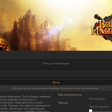
(
Вход
|
Регистрация
)
Вход
Для просмотра списка нашей команды вы должны быть авторизованы.
Имя пользователя:
регистрированы. Регистрация занимает
Регистрация
 более широкие возможности.
тановлены также дополнительные
Пароль:
телей. Прежде чем зарегистрироваться,
Забыли пароль?
итикой, принятыми на конференции.
значает согласие со
всеми
правилами.
Автоматически