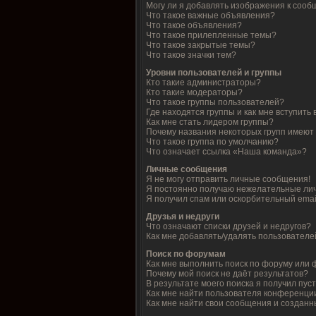
Могу ли я добавлять изображения к соо
Что такое важные объявления?
Что такое объявления?
Что такое прилепленные темы?
Что такое закрытые темы?
Что такое значки тем?
Уровни пользователей и группы
Кто такие администраторы?
Кто такие модераторы?
Что такое группы пользователей?
Где находятся группы и как мне вступить 
Как мне стать лидером группы?
Почему названия некоторых групп имеют
Что такое группа по умолчанию?
Что означает ссылка «Наша команда»?
Личные сообщения
Я не могу отправить личные сообщения!
Я постоянно получаю нежелательные ли
Я получил спам или оскорбительный email
Друзья и недруги
Что означают списки друзей и недругов?
Как мне добавлять/удалять пользователей
Поиск по форумам
Как мне выполнить поиск по форуму или
Почему мой поиск не даёт результатов?
В результате моего поиска я получил пус
Как мне найти пользователя конференци
Как мне найти свои сообщения и создан