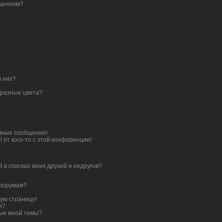
бщениям?
в них?
 разные цвета?
чные сообщения!
 от кого-то с этой конференции!
 в списках моих друзей и недругов?
 форумам?
тую страницу!
и?
ные мной темы?