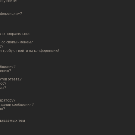
огу войти!
онференции»?
вно неправильное!
е со своим именем?
о?
ня требуют войти на конференцию!
ообщение?
щению?
нтов ответа?
рос?
умы?
ератору?
оздании сообщения?
ия?
здаваемых тем