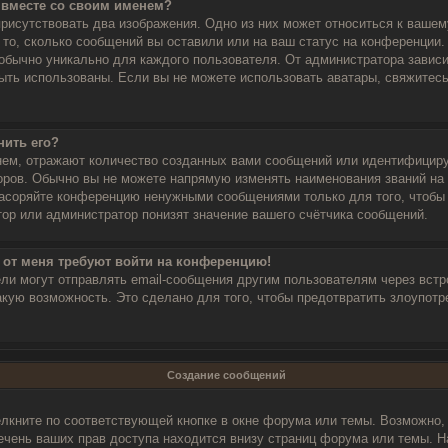
е вместе со своим именем?
рисутствовать два изображения. Одно из них может относиться к вашему
 то, сколько сообщений вы оставили или на ваш статус на конференции.
 обычно уникально для каждого пользователя. От администратора зависи
 быть использованы. Если вы не можете использовать аватары, свяжите
нить его?
нем, отражают количество созданных вами сообщений или идентифицир
оров. Обычно вы не можете напрямую изменять наименования званий на 
засоряйте конференцию ненужными сообщениями только для того, чтобы 
ор или администратор понизят значение вашего счётчика сообщений.
, от меня требуют войти на конференцию!
ели могут отправлять email-сообщения другим пользователям через вст
кую возможность. Это сделано для того, чтобы предотвратить злоупотр
Создание сообщений
лкните по соответствующей кнопке в окне форума или темы. Возможно, 
ечень ваших прав доступа находится внизу страниц форума или темы. Н