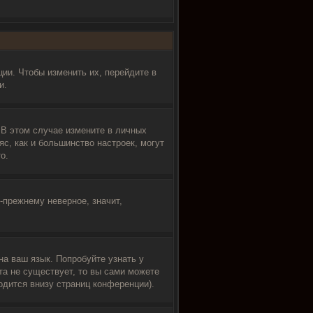
ии. Чтобы изменить их, перейдите в
и.
 В этом случае измените в личных
ояс, как и большинство настроек, могут
о.
-прежнему неверное, значит,
на ваш язык. Попробуйте узнать у
та не существует, то вы сами можете
дится внизу страниц конференции).