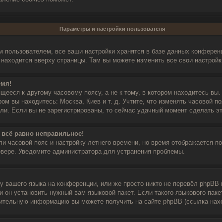
Параметры и настройки пользователя
 пользователем, все ваши настройки хранятся в базе данных конференц
о находится вверху страницы. Там вы можете изменить все свои настройк
емя!
щееся к другому часовому поясу, а не к тому, в котором находитесь вы.
ром вы находитесь: Москва, Киев и т. д. Учтите, что изменять часовой п
ли. Если вы не зарегистрированы, то сейчас удачный момент сделать эт
 всё равно неправильное!
ли часовой пояс и настройку летнего времени, но время отображается по
рвере. Уведомите администратора для устранения проблемы.
 вашего языка на конференции, или же просто никто не перевёл phpBB 
 он установить нужный вам языковой пакет. Если такого языкового паке
нительную информацию вы можете получить на сайте phpBB (ссылка нахо