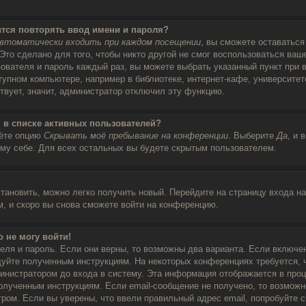
тся повторять ввод имени и пароля?
втоматически входить при каждом посещении
, вы сможете оставатьс
Это сделано для того, чтобы никто другой не смог воспользоваться ваш
ователя и пароль каждый раз, вы можете выбрать указанный пункт при 
упном компьютере, например в библиотеке, интернет-кафе, университете
твует, значит, администратор отключил эту функцию.
я в списке активных пользователей?
дёте опцию
Скрывать моё пребывание на конференции
. Выберите
Да
, и 
му себе. Для всех остальных вы будете скрытым пользователем.
становить, можно легко получить новый. Перейдите на страницу входа 
м, и скоро вы снова сможете войти на конференцию.
о не могу войти!
еля и пароль. Если они верны, то возможны два варианта. Если включ
едуйте полученным инструкциям. На некоторых конференциях требуется, 
инистратором до входа в систему. Эта информация отображается в проц
олученным инструкциям. Если email-сообщение не получено, то возможн
тром. Если вы уверены, что ввели правильный адрес email, попробуйте 