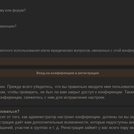
ему или форум?
ференции?
ректного использования и/или юридических вопросов, связанных с этой конф
Вход на конференцию и регистрация
ин. Прежде всего убедитесь, что вы правильно вводите имя пользовате
ом, чтобы проверить, не был ли вам закрыт доступ к конференции. Такж
онференции, свяжитесь с ним для исправления настроек.
роваться?
исит от того, как администратор настроил конференцию: должны ли вы з
гистрация даёт вам дополнительные возможности, которые недоступны а
щений, участие в группах и т. д. Регистрация займёт у вас всего пару 