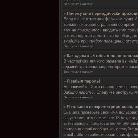
Вернуться к началу
» Почему мне периодически приходи
Если вы не отметили флажком пункт
А
только некоторое ограниченное время. 
вам не приходилось вводить имя польз
рекомендуется делать это на общедост
входить при каждом посещении
отсутс
Вернуться к началу
» Как сделать, чтобы я не появлялс
В настройках личного раздела вы най
администраторам, модераторам и само
Вернуться к началу
» Я забыл пароль!
Не паникуйте! Хотя пароль нельзя вос
Забыли пароль?
. Следуйте инструкция
Вернуться к началу
» Я только что зарегистрировался, н
Сначала проверьте свои имя пользоват
вы указали, что вам менее 13 лет, сл
активированы пользователями или адм
прислано email-сообщение, следуйте п
email либо он заблокирован спам-филь