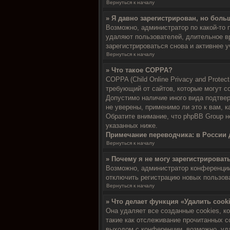
Вернуться к началу
» Я давно зарегистрирован, но боль
Возможно, администратор по какой-то 
удаляют пользователей, длительное в
зарегистрироваться снова и активнее у
Вернуться к началу
» Что такое COPPA?
COPPA (Child Online Privacy and Protec
требующий от сайтов, которые могут с
Допустимо наличие иного вида подтве
не уверены, применимо ли это к вам, 
Обратите внимание, что phpBB Group 
указанных ниже.
Примечание переводчика: в России 
Вернуться к началу
» Почему я не могу зарегистрироват
Возможно, администратор конференции 
отключить регистрацию новых пользов
Вернуться к началу
» Что делает функция «Удалить coo
Она удаляет все созданные cookies, к
такие как отслеживание прочитанных 
выходом с конференции, возможно, уд