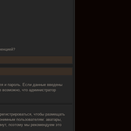
еренцией?
ля и пароль. Если данные введены
е возможно, что администратор
арегистрироваться, чтобы размещать
нонимным пользователям: аватары,
минут, поэтому мы рекомендуем это