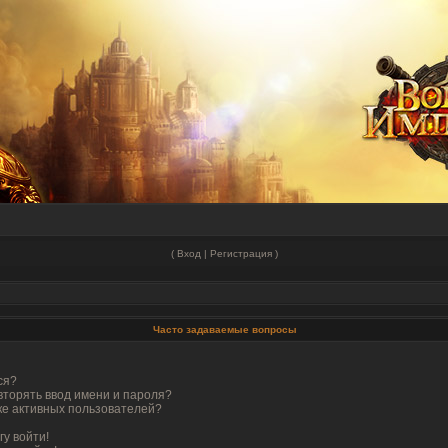
(
Вход
|
Регистрация
)
Часто задаваемые вопросы
ся?
вторять ввод имени и пароля?
ске активных пользователей?
гу войти!