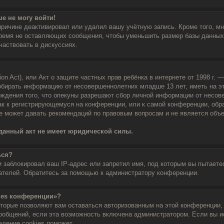
ше не могу войти!
причине деактивировал или удалил вашу учётную запись. Кроме того, м
ремя не оставляющих сообщения, чтобы уменьшить размер базы данных.
частвовать в дискуссиях.
tion Act), или Акт о защите частных прав ребёнка в интернете от 1998 г.
обирать информацию от несовершеннолетних младше 13 лет, иметь на э
рждения того, что опекуны разрешают сбор личной информации от несов
как к регистрирующемуся на конференции, или к самой конференции, обр
не может давать рекомендаций по правовым вопросам и не является объ
данный акт не имеет юридической силы.
ься?
заблокировал ваш IP-адрес или запретил имя, под которым вы пытаетес
ателей. Обратитесь за помощью к администратору конференции.
kies конференции»?
оторые позволяют вам оставаться авторизованным на этой конференции,
сообщений, если эта возможность включена администратором. Если вы и
аление cookies поможет.