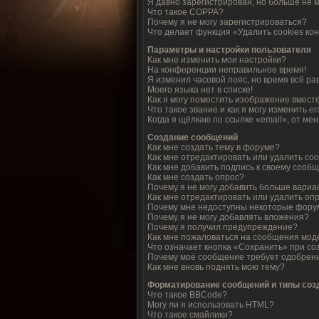
Я давно зарегистрирован, но больше не м
Что такое COPPA?
Почему я не могу зарегистрироваться?
Что делает функция «Удалить cookies к
Параметры и настройки пользователя
Как мне изменить мои настройки?
На конференции неправильное время!
Я изменил часовой пояс, но время всё ра
Моего языка нет в списке!
Как я могу поместить изображение вмест
Что такое звание и как я могу изменить ег
Когда я щёлкаю по ссылке «email», от ме
Создание сообщений
Как мне создать тему в форуме?
Как мне отредактировать или удалить с
Как мне добавить подпись к своему сооб
Как мне создать опрос?
Почему я не могу добавить больше вариа
Как мне отредактировать или удалить оп
Почему мне недоступны некоторые фор
Почему я не могу добавлять вложения?
Почему я получил предупреждение?
Как мне пожаловаться на сообщения мод
Что означает кнопка «Сохранить» при с
Почему моё сообщение требует одобрен
Как мне вновь поднять мою тему?
Форматирование сообщений и типы со
Что такое BBCode?
Могу ли я использовать HTML?
Что такое смайлики?